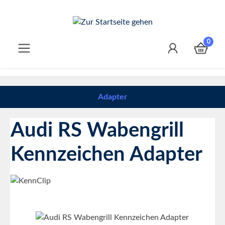
Zum Hauptinhalt springen
0
Adapter
Audi RS Wabengrill
Kennzeichen Adapter
Bildergalerie überspringen