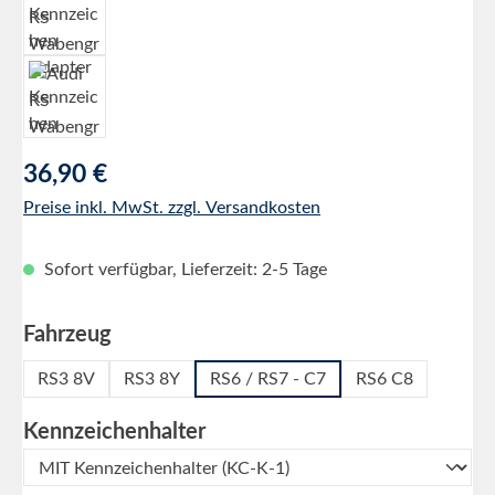
Regulärer Preis:
36,90 €
Preise inkl. MwSt. zzgl. Versandkosten
Sofort verfügbar, Lieferzeit: 2-5 Tage
auswählen
Fahrzeug
RS3 8V
RS3 8Y
RS6 / RS7 - C7
RS6 C8
auswählen
Kennzeichenhalter