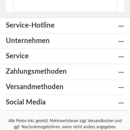
unberührt. Highlights: Subtiles Design: Der Halter
ist fast unsichtbar, sodass dein Kennzeichen voll
zur Geltung kommt.Bohr frei für Kennzeichen:
Dein Kennzeichen bleibt unversehrt. Der Halter
Service-Hotline
wird montiert, das Kennzeichen jedoch nicht
durchbohrt. Made in Germany: Ein Synonym für
herausragende Qualität und Langlebigkeit. Schnelle
In den Warenkorb
Unternehmen
Montage & Entfernung: Der Halter ist mit wenigen
Handgriffen montiert und das Kennzeichen kann
blitzschnell entfernt werden – ideal für Wechsel
Service
und Anpassungen. Wetterfest & Beständig:
Entworfen, um jeder Witterung zu trotzen. Dieser
Halter ist die ideale Wahl für alle, die Wert auf ein
Zahlungsmethoden
gepflegtes Aussehen ihres Fahrzeugs legen und
gleichzeitig Flexibilität bei der Handhabung ihres
Kennzeichens wünschen. Er verbindet nahtlos
Versandmethoden
Funktionalität mit Eleganz und ist eine erstklassige
Wahl für eine stilvolle und praktische Präsentation
deines Kennzeichens. Das Set besteht aus zwei
Social Media
Stück, passend für ein Kennzeichen. Den Halter
gibt es passend für ein normales
Aluminiumkennzeichen oder wahlweiße für ein
dickeres 3D Kennzeichen. Bestelle jetzt und erlebe
Alle Preise inkl. gesetzl. Mehrwertsteuer zzgl.
Versandkosten
und
die neue Art der Kennzeichenmontage! Es können
ggf. Nachnahmegebühren, wenn nicht anders angegeben.
Lange Kennzeichen 52cm oder auch kurze