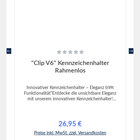
Durchschnittliche Bewertung von 0 von 5 Sternen
"Clip V6" Kennzeichenhalter
Rahmenlos
Innovativer Kennzeichenhalter – Eleganz trifft
Funktionalität"Entdecke die unsichtbare Eleganz
mit unserem innovativen Kennzeichenhalter!
Gefertigt in Deutschland, repräsentiert dieser
Kennzeichenhalter eine Kombination aus Qualität
und raffiniertem Design. Während der Halter selbst
sicher und stabil an deinem Fahrzeug befestigt
26,95 €
Regulärer Preis:
wird, bleibt dein Kennzeichen völlig frei von
Bohrungen – so bleibt das ästhetische
Preise inkl. MwSt. zzgl. Versandkosten
Erscheinungsbild deines Fahrzeugs